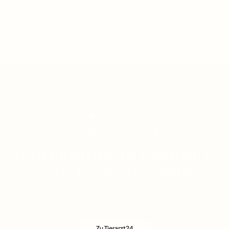
TIERARZT24
Futter und
Medikamente bequem
nach Hause bestellen
Der Onlineshop für Tiermedikamente, Spezialfutter und
Pflegeprodukte – für die Gesundheit Ihres Tieres.
Zu Tierarzt24