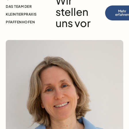
Wir
DAS TEAM DER
stellen
Mehr
KLEINTIERPRAXIS
erfahre
uns vor
PFAFFENHOFEN